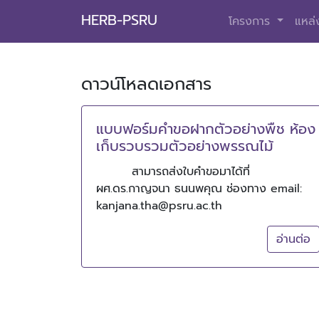
HERB-PSRU
โครงการ
แหล่ง
ดาวน์โหลดเอกสาร
แบบฟอร์มคำขอฝากตัวอย่างพืช ห้อง
เก็บรวบรวมตัวอย่างพรรณไม้
สามารถส่งใบคำขอมาได้ที่
ผศ.ดร.กาญจนา ธนนพคุณ ช่องทาง email:
kanjana.tha@psru.ac.th
อ่านต่อ